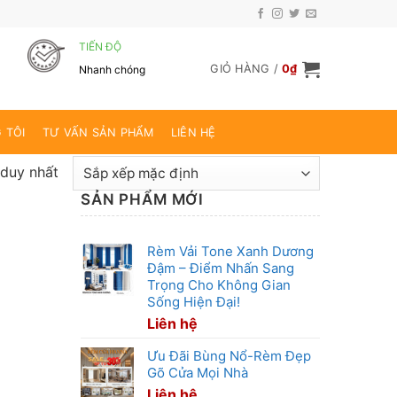
TIẾN ĐỘ
GIỎ HÀNG /
0
₫
Nhanh chóng
 TÔI
TƯ VẤN SẢN PHẨM
LIÊN HỆ
 duy nhất
SẢN PHẨM MỚI
Rèm Vải Tone Xanh Dương
Đậm – Điểm Nhấn Sang
Trọng Cho Không Gian
Sống Hiện Đại!
Liên hệ
Ưu Đãi Bùng Nổ-Rèm Đẹp
Gõ Cửa Mọi Nhà
Liên hệ