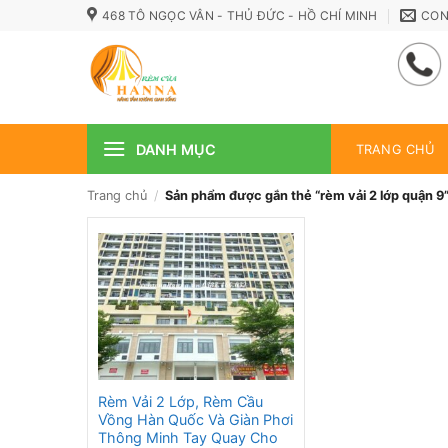
Bỏ
468 TÔ NGỌC VÂN - THỦ ĐỨC - HỒ CHÍ MINH
CON
qua
nội
dung
DANH MỤC
TRANG CHỦ
Trang chủ
/
Sản phẩm được gắn thẻ “rèm vải 2 lớp quận 9
Rèm Vải 2 Lớp, Rèm Cầu
Vồng Hàn Quốc Và Giàn Phơi
Thông Minh Tay Quay Cho