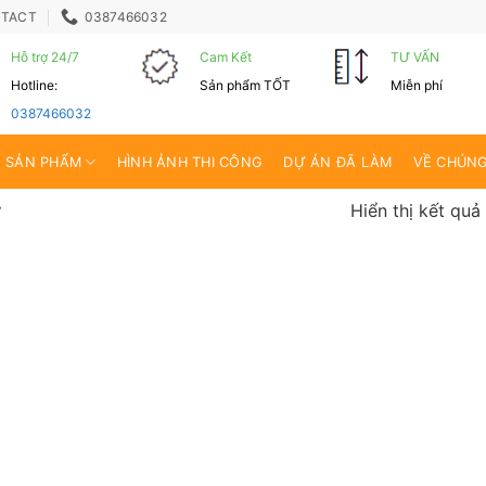
TACT
0387466032
Hỗ trợ 24/7
Cam Kết
TƯ VẤN
Hotline:
Sản phẩm TỐT
Miễn phí
0387466032
SẢN PHẨM
HÌNH ẢNH THI CÔNG
DỰ ÁN ĐÃ LÀM
VỀ CHÚNG
Hiển thị kết quả
”