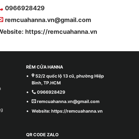
0966928429
remcuahanna.vn@gmail.com
Website: https://remcuahanna.vn
RÈM CỬA HANNA
52/2 quốc lộ 13 cũ, phường Hiệp
Bình, TP.HCM
m
0966928429
remcuahanna.vn@gmail.com
ng
Website: https://remcuahanna.vn
QR CODE ZALO