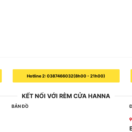
Hotline 2: 0387466032(8h00 - 21h00)
KẾT NỐI VỚI RÈM CỬA HANNA
BẢN ĐỒ
Đ