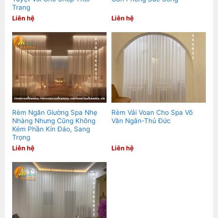
Trang
Liên hệ
Liên hệ
Rèm Ngăn Giường Spa Nhẹ
Rèm Vải Voan Cho Spa Võ
Nhàng Nhưng Cũng Không
Văn Ngân-Thủ Đức
Kém Phần Kín Đáo, Sang
Trọng
Liên hệ
Liên hệ