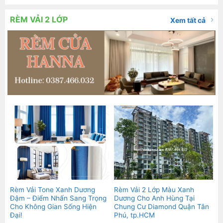
RÈM VẢI 2 LỚP
Xem tất cả
Rèm Vải Tone Xanh Dương
Rèm Vải 2 Lớp Màu Xanh
Đậm – Điểm Nhấn Sang Trọng
Dương Cho Anh Hùng Tại
Cho Không Gian Sống Hiện
Chung Cư Diamond Quận Tân
Đại!
Phú, tp.HCM