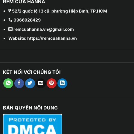
RÈM CỬA HANNA
52/2 quốc lộ 13 cũ, phường Hiệp Bình, TP.HCM
0966928429
remcuahanna.vn@gmail.com
Website: https://remcuahanna.vn
KẾT NỐI VỚI CHÚNG TÔI
BẢN QUYỀN NỘI DUNG