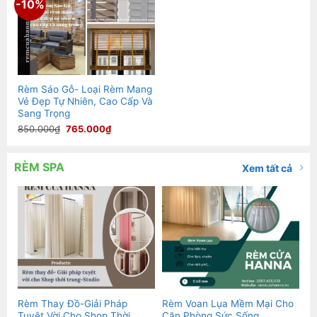
-10%
Rèm Sáo Gỗ- Loại Rèm Mang
Vẻ Đẹp Tự Nhiên, Cao Cấp Và
Sang Trọng
Giá
Giá
850.000
₫
765.000
₫
gốc
hiện
là:
tại
850.000₫.
là:
765.000₫.
RÈM SPA
Xem tất cả
Rèm Thay Đồ-Giải Pháp
Rèm Voan Lụa Mềm Mại Cho
Tuyệt Vời Cho Shop Thời
Căn Phòng Sức Sống