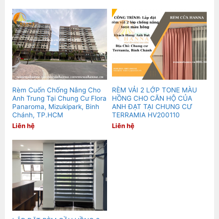
Rèm Cuốn Chống Nắng Cho
RÈM VẢI 2 LỚP TONE MÀU
Anh Trung Tại Chung Cư Flora
HỒNG CHO CĂN HỘ CỦA
Panaroma, Mizukipark, Binh
ANH ĐẠT TẠI CHUNG CƯ
Chánh, TP.HCM
TERRAMIA HV200110
Liên hệ
Liên hệ