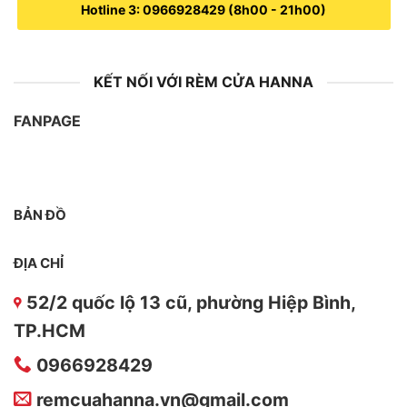
Hotline 3: 0966928429 (8h00 - 21h00)
KẾT NỐI VỚI RÈM CỬA HANNA
FANPAGE
BẢN ĐỒ
ĐỊA CHỈ
52/2 quốc lộ 13 cũ, phường Hiệp Bình,
TP.HCM
0966928429
remcuahanna.vn@gmail.com