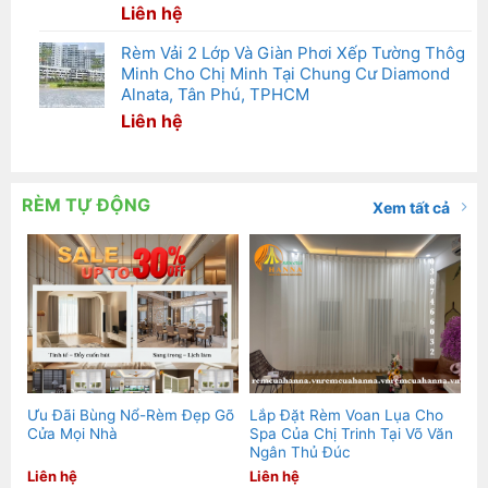
Liên hệ
Rèm Vải 2 Lớp Và Giàn Phơi Xếp Tường Thôg
Minh Cho Chị Minh Tại Chung Cư Diamond
Alnata, Tân Phú, TPHCM
Liên hệ
RÈM TỰ ĐỘNG
Xem tất cả
Ưu Đãi Bùng Nổ-Rèm Đẹp Gõ
Lắp Đặt Rèm Voan Lụa Cho
Cửa Mọi Nhà
Spa Của Chị Trinh Tại Võ Văn
Ngân Thủ Đúc
Liên hệ
Liên hệ