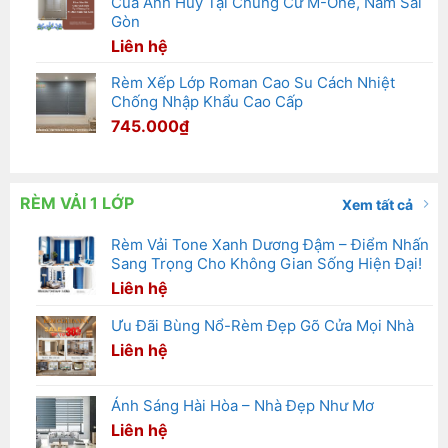
Của Anh Huy Tại Chung Cư M-One, Nam Sài
Gòn
Liên hệ
Rèm Xếp Lớp Roman Cao Su Cách Nhiệt
Chống Nhập Khẩu Cao Cấp
745.000
₫
RÈM VẢI 1 LỚP
Xem tất cả
Rèm Vải Tone Xanh Dương Đậm – Điểm Nhấn
Sang Trọng Cho Không Gian Sống Hiện Đại!
Liên hệ
Ưu Đãi Bùng Nổ-Rèm Đẹp Gõ Cửa Mọi Nhà
Liên hệ
Ánh Sáng Hài Hòa – Nhà Đẹp Như Mơ
Liên hệ