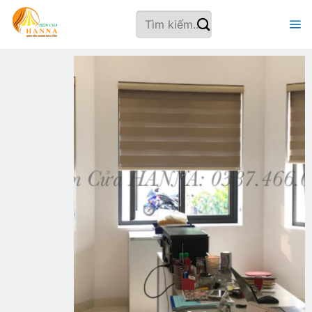
Bỏ
Tìm
qua
kiếm:
nội
dung