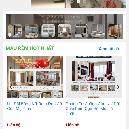
MẪU RÈM HOT NHẤT
Xem tất cả
ớp
Ưu Đãi Bùng Nổ-Rèm Đẹp Gõ
Tháng Tư Chẳng Cần Nói Dối,
Cửa Mọi Nhà
Sale Rèm Cực Hời Mới Là
Thật!
Liên hệ
Liên hệ