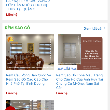
LẮP ĐẶT RÈM CẦU VỒNG 2
LỚP HÀN QUỐC CHO CHỊ
THÙY TẠI QUẬN 3
Liên hệ
RÈM SÁO GỖ
Xem tất cả
Rèm Cầu Vồng Hàn Quốc Và
Rèm Sáo Gỗ Tone Màu Trắng
Rèm Sáo Gỗ Cao Cấp Cho
Cho Căn Hộ Của Anh Huy Tại
Nhà Phố Tại Bình Dương
Chung Cư M-One, Nam Sài
Gòn
Liên hệ
Liên hệ