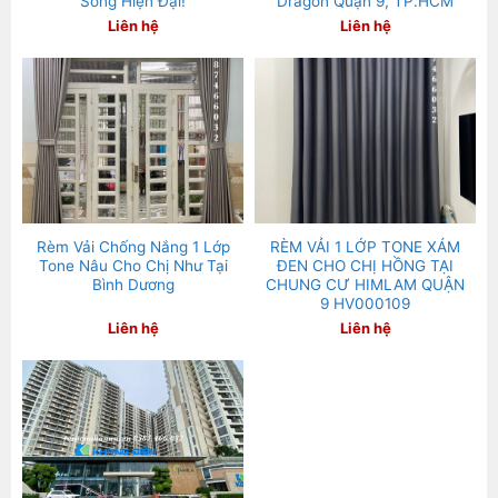
Sống Hiện Đại!
Dragon Quận 9, TP.HCM
Liên hệ
Liên hệ
Rèm Vải Chống Nắng 1 Lớp
RÈM VẢI 1 LỚP TONE XÁM
Tone Nâu Cho Chị Như Tại
ĐEN CHO CHỊ HỒNG TẠI
Bình Dương
CHUNG CƯ HIMLAM QUẬN
9 HV000109
Liên hệ
Liên hệ