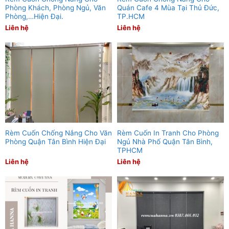
Phòng Khách, Phòng Ngủ, Văn
Quán Cafe 4 Mùa Tại Thủ Đức,
Phòng,…Hiện Đại.
TP.HCM
Liên hệ
Liên hệ
Rèm Cuốn Chống Nắng Cho Văn
Rèm Cuốn In Tranh Cho Phòng
Phòng Quận Tân Bình Hiện Đại
Ngủ Nhà Phố Quận Tân Bình,
TPHCM
Liên hệ
Liên hệ