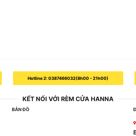
Hotline 2: 0387466032(8h00 - 21h00)
KẾT NỐI VỚI RÈM CỬA HANNA
BẢN ĐỒ
Đ