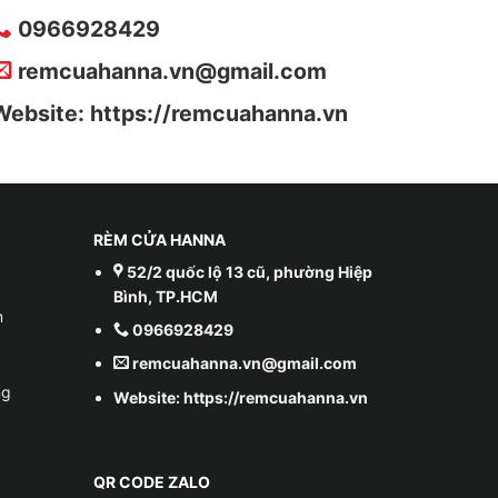
0966928429
remcuahanna.vn@gmail.com
Website: https://remcuahanna.vn
RÈM CỬA HANNA
52/2 quốc lộ 13 cũ, phường Hiệp
Bình, TP.HCM
m
0966928429
remcuahanna.vn@gmail.com
ng
Website: https://remcuahanna.vn
QR CODE ZALO