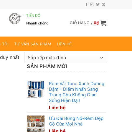
TIẾN ĐỘ
GIỎ HÀNG /
0
₫
Nhanh chóng
 TÔI
TƯ VẤN SẢN PHẨM
LIÊN HỆ
 duy nhất
SẢN PHẨM MỚI
Rèm Vải Tone Xanh Dương
Đậm – Điểm Nhấn Sang
Trọng Cho Không Gian
Sống Hiện Đại!
Liên hệ
Ưu Đãi Bùng Nổ-Rèm Đẹp
Gõ Cửa Mọi Nhà
Liên hệ