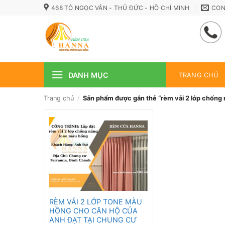
Bỏ
468 TÔ NGỌC VÂN - THỦ ĐỨC - HỒ CHÍ MINH
CON
qua
nội
dung
DANH MỤC
TRANG CHỦ
Trang chủ
/
Sản phẩm được gắn thẻ “rèm vải 2 lớp chống
RÈM VẢI 2 LỚP TONE MÀU
HỒNG CHO CĂN HỘ CỦA
ANH ĐẠT TẠI CHUNG CƯ