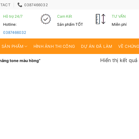
TACT
0387466032
Hỗ trợ 24/7
Cam Kết
TƯ VẤN
Hotline:
Sản phẩm TỐT
Miễn phí
0387466032
SẢN PHẨM
HÌNH ẢNH THI CÔNG
DỰ ÁN ĐÃ LÀM
VỀ CHÚNG
Hiển thị kết quả
 nắng tone màu hồng”