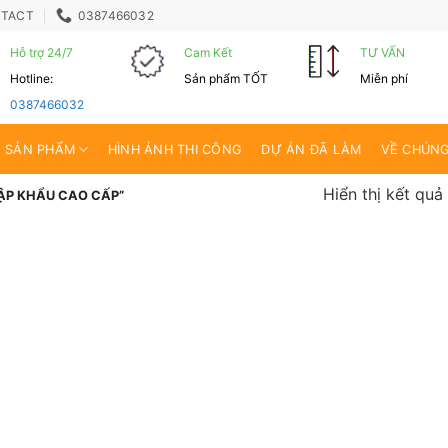
TACT
0387466032
Hỗ trợ 24/7
Cam Kết
TƯ VẤN
Hotline:
Sản phẩm TỐT
Miễn phí
0387466032
SẢN PHẨM
HÌNH ẢNH THI CÔNG
DỰ ÁN ĐÃ LÀM
VỀ CHÚNG
Hiển thị kết quả
HẬP KHẨU CAO CẤP”