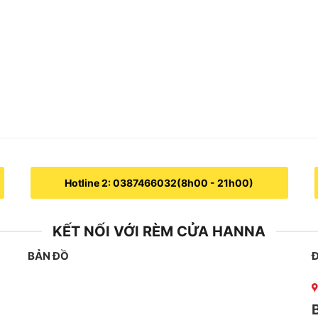
Hotline 2: 0387466032(8h00 - 21h00)
KẾT NỐI VỚI RÈM CỬA HANNA
BẢN ĐỒ
Đ