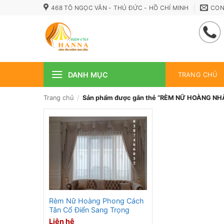
Bỏ
468 TÔ NGỌC VÂN - THỦ ĐỨC - HỒ CHÍ MINH
CON
qua
nội
dung
DANH MỤC
TRANG CHỦ
Trang chủ
/
Sản phẩm được gắn thẻ “RÈM NỮ HOÀNG N
Rèm Nữ Hoàng Phong Cách
Tân Cổ Điển Sang Trọng
Liên hệ