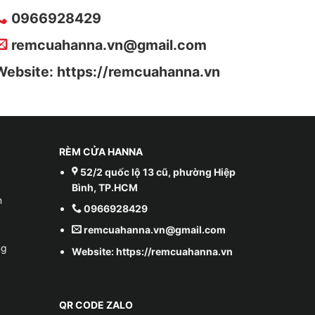
0966928429
remcuahanna.vn@gmail.com
Website: https://remcuahanna.vn
RÈM CỬA HANNA
52/2 quốc lộ 13 cũ, phường Hiệp
Bình, TP.HCM
m
0966928429
remcuahanna.vn@gmail.com
ng
Website: https://remcuahanna.vn
QR CODE ZALO