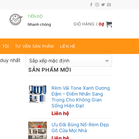
TIẾN ĐỘ
GIỎ HÀNG /
0
₫
Nhanh chóng
 TÔI
TƯ VẤN SẢN PHẨM
LIÊN HỆ
 duy nhất
SẢN PHẨM MỚI
Rèm Vải Tone Xanh Dương
Đậm – Điểm Nhấn Sang
Trọng Cho Không Gian
Sống Hiện Đại!
Liên hệ
Ưu Đãi Bùng Nổ-Rèm Đẹp
Gõ Cửa Mọi Nhà
Liên hệ