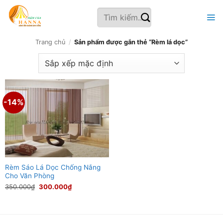
Bỏ
Tìm
qua
kiếm:
nội
dung
Trang chủ
/
Sản phẩm được gắn thẻ “Rèm lá dọc”
-14%
Rèm Sáo Lá Dọc Chống Nắng
Cho Văn Phòng
Giá
Giá
350.000
₫
300.000
₫
gốc
hiện
là:
tại
350.000₫.
là:
300.000₫.