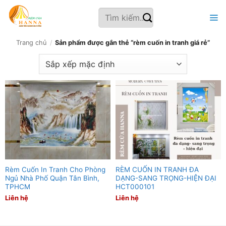
Bỏ
Tìm
qua
kiếm:
nội
dung
Trang chủ
/
Sản phẩm được gắn thẻ “rèm cuốn in tranh giá rẻ”
Rèm Cuốn In Tranh Cho Phòng
RÈM CUỐN IN TRANH ĐA
Ngủ Nhà Phố Quận Tân Bình,
DẠNG-SANG TRỌNG-HIỆN ĐẠI
TPHCM
HCT000101
Liên hệ
Liên hệ