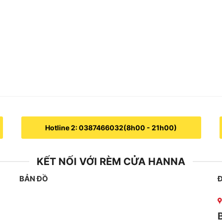
Hotline 2: 0387466032(8h00 - 21h00)
KẾT NỐI VỚI RÈM CỬA HANNA
BẢN ĐỒ
Đ