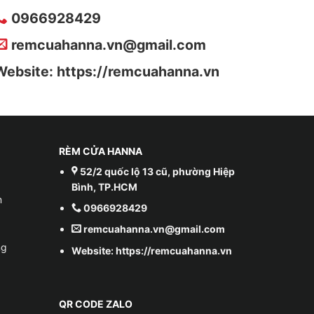
0966928429
remcuahanna.vn@gmail.com
Website: https://remcuahanna.vn
RÈM CỬA HANNA
52/2 quốc lộ 13 cũ, phường Hiệp
Bình, TP.HCM
m
0966928429
remcuahanna.vn@gmail.com
ng
Website: https://remcuahanna.vn
QR CODE ZALO