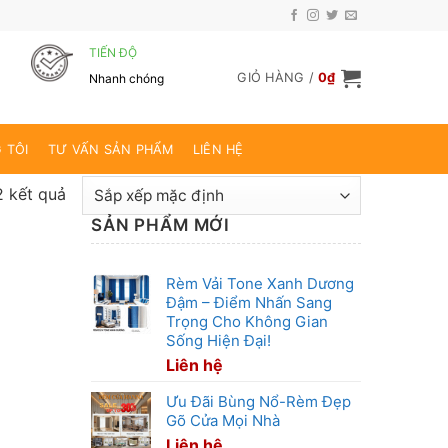
TIẾN ĐỘ
GIỎ HÀNG /
0
₫
Nhanh chóng
 TÔI
TƯ VẤN SẢN PHẨM
LIÊN HỆ
2 kết quả
SẢN PHẨM MỚI
Rèm Vải Tone Xanh Dương
Đậm – Điểm Nhấn Sang
Trọng Cho Không Gian
Sống Hiện Đại!
Liên hệ
Ưu Đãi Bùng Nổ-Rèm Đẹp
Gõ Cửa Mọi Nhà
Liên hệ