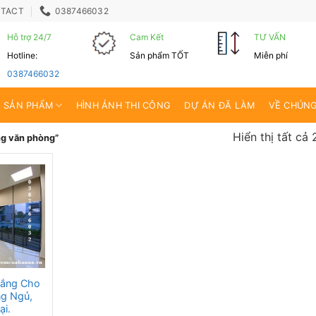
TACT
0387466032
Hỗ trợ 24/7
Cam Kết
TƯ VẤN
Hotline:
Sản phẩm TỐT
Miễn phí
0387466032
SẢN PHẨM
HÌNH ẢNH THI CÔNG
DỰ ÁN ĐÃ LÀM
VỀ CHÚNG
Hiển thị tất cả 
g văn phòng”
ắng Cho
g Ngủ,
ại.