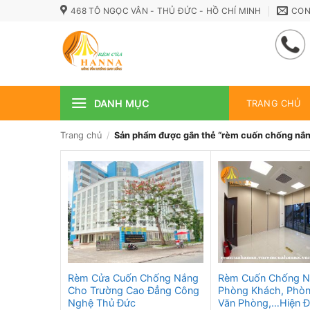
Bỏ
468 TÔ NGỌC VÂN - THỦ ĐỨC - HỒ CHÍ MINH
CON
qua
nội
dung
DANH MỤC
TRANG CHỦ
Trang chủ
/
Sản phẩm được gắn thẻ “rèm cuốn chống nắn
Rèm Cửa Cuốn Chống Nắng
Rèm Cuốn Chống N
Cho Trường Cao Đẳng Công
Phòng Khách, Phòn
Nghệ Thủ Đức
Văn Phòng,…Hiện Đ