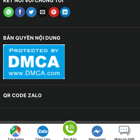
KẾT NỐI VỚI CHÚNG TÔI
BẢN QUYỀN NỘI DUNG
QR CODE ZALO
Copyright 2023 © RÈM CỬA HANNA | Design By -
Nguyễn
Khánh
Tìm đường
Chat Zalo
Gọi điện
Messenger
Nhắn tin SMS