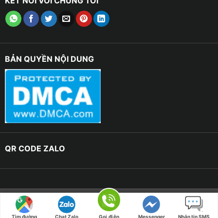
KẾT NỐI VỚI CHÚNG TÔI
BẢN QUYỀN NỘI DUNG
QR CODE ZALO
Copyright 2023 © RÈM CỬA HANNA | Design By -
Nguyễn
Khánh
Tìm đường
Chat Zalo
Gọi điện
Messenger
Nhắn tin SMS