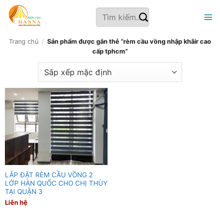
Bỏ
Tìm
qua
kiếm:
nội
dung
Trang chủ
/
Sản phẩm được gắn thẻ “rèm cầu vồng nhập khâir cao
cấp tphcm”
LẮP ĐẶT RÈM CẦU VỒNG 2
LỚP HÀN QUỐC CHO CHỊ THÙY
TẠI QUẬN 3
Liên hệ