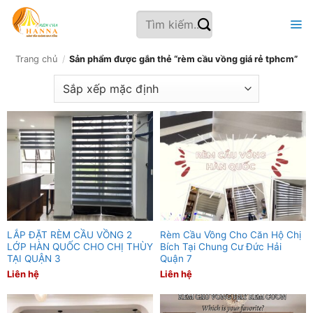
Bỏ
Tìm
qua
kiếm:
nội
dung
Trang chủ
/
Sản phẩm được gắn thẻ “rèm cầu vồng giá rẻ tphcm”
LẮP ĐẶT RÈM CẦU VỒNG 2
Rèm Cầu Vồng Cho Căn Hộ Chị
LỚP HÀN QUỐC CHO CHỊ THÙY
Bích Tại Chung Cư Đức Hải
TẠI QUẬN 3
Quận 7
Liên hệ
Liên hệ