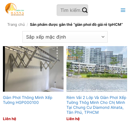
Bỏ
Tìm
qua
kiếm:
nội
dung
Trang chủ
/
Sản phẩm được gắn thẻ “giàn phơi đồ giá rẻ tpHCM”
Giàn Phơi Thông Minh Xếp
Rèm Vải 2 Lớp Và Giàn Phơi Xếp
Tường HGP000100
Tường Thôg Minh Cho Chị Minh
Tại Chung Cư Diamond Alnata,
Tân Phú, TPHCM
Liên hệ
Liên hệ